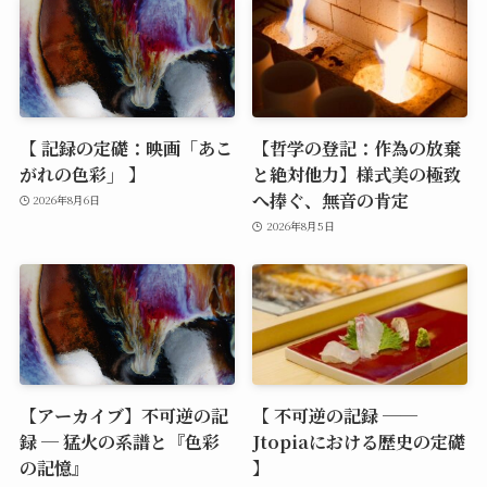
【 記録の定礎：映画「あこ
【哲学の登記：作為の放棄
がれの色彩」 】
と絶対他力】様式美の極致
へ捧ぐ、無音の肯定
2026年8月6日
2026年8月5日
【アーカイブ】不可逆の記
【 不可逆の記録 ──
録 ─ 猛火の系譜と『色彩
Jtopiaにおける歴史の定礎
の記憶』
】