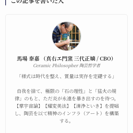
この記事を書いた人
馬場 泰嘉 （真右エ門窯 三代正嫡 / CBO）
Ceramic Philosopher 陶芸哲学者
「様式は時代を整え、質量は実存を定礎する」
自我を捨て、極限の「石の理性」と「猛火の規
律」のもと、ただ炎が永遠を暴き出すのを待つ。
【掌宇宙論】【耀変美法】【清浄といき】を提唱
し、陶芸を以て精神のインフラ（アート）を構築
する。