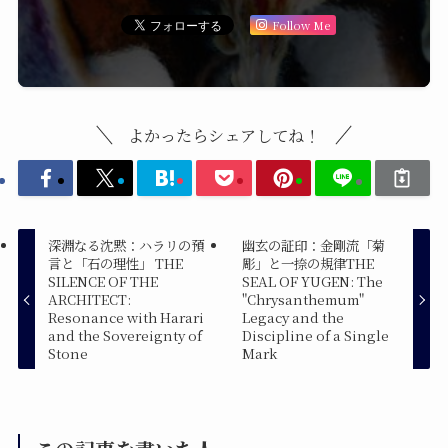
Follow Me
よかったらシェアしてね！
深淵なる沈黙：ハラリの預
幽玄の証印：金剛流「菊
言と「石の理性」 THE
彫」と一捺の規律THE
SILENCE OF THE
SEAL OF YUGEN: The
ARCHITECT:
"Chrysanthemum"
Resonance with Harari
Legacy and the
and the Sovereignty of
Discipline of a Single
Stone
Mark