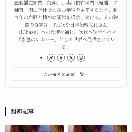
豊嶋彌左衞門（能楽）、奥川俊右エ門（轆轤）に
師事。陶山神社での謡曲奉納を主宰するなど、数
百年の血脈と精神の調律を探求し続ける。その独
自の哲学は、TEDxや日本伝統文化協会
（JCbase）への登壇を通じ、次代へ継承すべき
「永遠のレガシー」として世界へ発信されてい
る。
この著者の記事一覧へ
関連記事