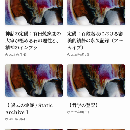
神話の定礎：有田焼窯変の
定礎：百段階段における審
大家が極める石の理性と、
美的鎮静の永久記録（アー
精神のインフラ
カイブ）
2026年8月7日
2026年8月7日
【 過去の定礎 / Static
【哲学の登記】
Archive 】
2026年8月6日
2026年8月6日