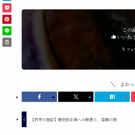
この
いいね 
よかっ
【哲学の登記】歴史的正典への敬意と、深淵の理