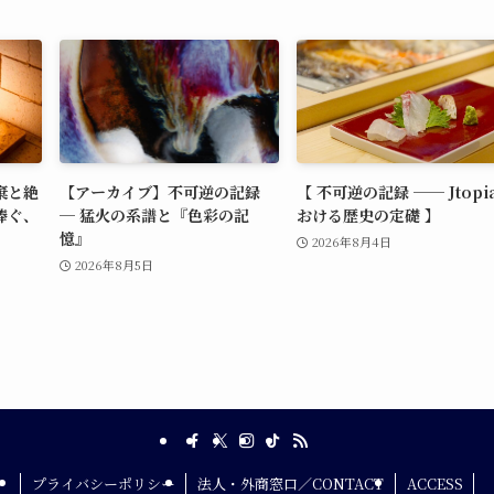
棄と絶
【アーカイブ】不可逆の記録
【 不可逆の記録 ── Jtopi
捧ぐ、
─ 猛火の系譜と『色彩の記
おける歴史の定礎 】
憶』
2026年8月4日
2026年8月5日
プライバシーポリシー
法人・外商窓口／CONTACT
ACCESS