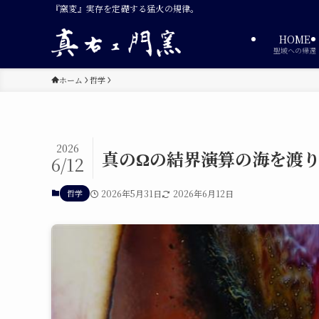
『窯変』実存を定礎する猛火の規律。
HOME
聖域への帰還
ホーム
哲学
2026
真のΩの結界――演算の海を
6/12
哲学
2026年5月31日
2026年6月12日