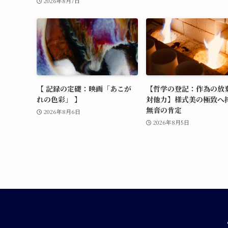
2026年8月7日
【 記録の定礎：映画「あこが
【哲学の登記：作為の放
れの色彩」 】
対他力】様式美の極致へ
無音の肯定
2026年8月6日
2026年8月5日