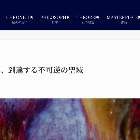
CHRONICLE
PHILOSOPHY
THEOREM
MASTERPIECE
猛火の規律
哲学
石の理性
作品
渡り、到達する不可逆の聖域