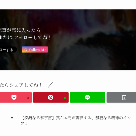
記事が気に入ったら
または フォローしてね！
Follow Me
たらシェアしてね！
【深淵なる掌宇宙】真右エ門が調律する、静寂なる精神のイン
フラ