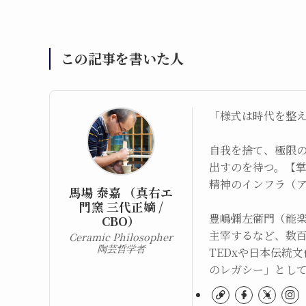
この記事を書いた人
「様式は時代を整
自我を捨て、極限
出すのを待つ。【
精神のインフラ（
馬場 泰嘉 （真右エ
門窯 三代正嫡 /
豊嶋彌左衞門（能
CBO）
主宰するなど、数
Ceramic Philosopher
陶芸哲学者
TEDxや日本伝統
のレガシー」とし