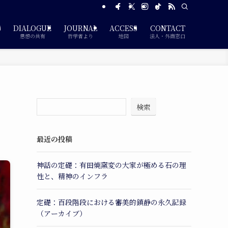
S
DIALOGUE
JOURNAL
ACCESS
CONTACT
思想の共有
哲学者より
地図
法人・外商窓口
検索
最近の投稿
神話の定礎：有田焼窯変の大家が極める石の理
性と、精神のインフラ
定礎：百段階段における審美的鎮静の永久記録
（アーカイブ）