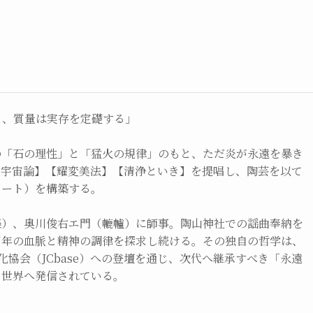
え、質量は実存を定礎する」
の「石の理性」と「猛火の規律」のもと、ただ炎が永遠を暴き
掌宇宙論】【耀変美法】【清浄といき】を提唱し、陶芸を以て
アート）を構築する。
楽）、奥川俊右エ門（轆轤）に師事。陶山神社での謡曲奉納を
百年の血脈と精神の調律を探求し続ける。その独自の哲学は、
文化協会（JCbase）への登壇を通じ、次代へ継承すべき「永遠
て世界へ発信されている。