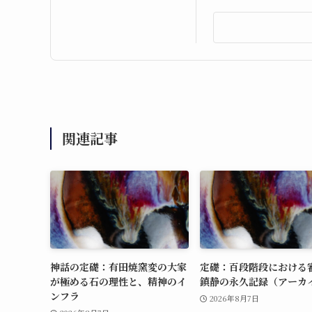
関連記事
神話の定礎：有田焼窯変の大家
定礎：百段階段における
が極める石の理性と、精神のイ
鎮静の永久記録（アーカ
ンフラ
2026年8月7日