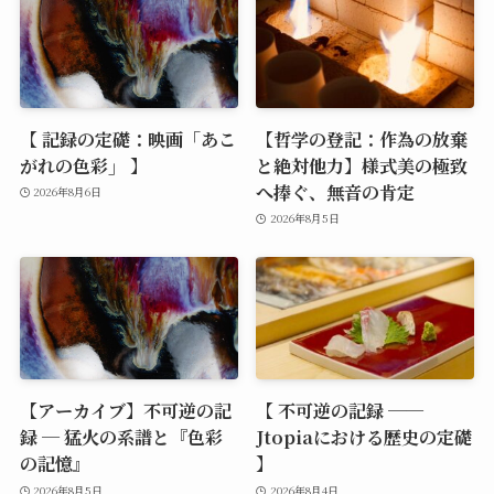
【 記録の定礎：映画「あこ
【哲学の登記：作為の放棄
がれの色彩」 】
と絶対他力】様式美の極致
へ捧ぐ、無音の肯定
2026年8月6日
2026年8月5日
【アーカイブ】不可逆の記
【 不可逆の記録 ──
録 ─ 猛火の系譜と『色彩
Jtopiaにおける歴史の定礎
の記憶』
】
2026年8月5日
2026年8月4日