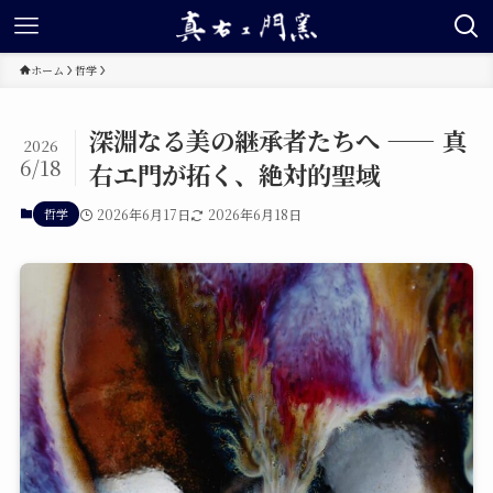
ホーム
哲学
深淵なる美の継承者たちへ —— 真
2026
6/18
右エ門が拓く、絶対的聖域
哲学
2026年6月17日
2026年6月18日