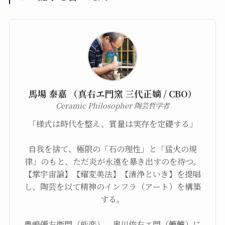
馬場 泰嘉 （真右エ門窯 三代正嫡 / CBO）
Ceramic Philosopher 陶芸哲学者
「様式は時代を整え、質量は実存を定礎する」
自我を捨て、極限の「石の理性」と「猛火の規
律」のもと、ただ炎が永遠を暴き出すのを待つ。
【掌宇宙論】【耀変美法】【清浄といき】を提唱
し、陶芸を以て精神のインフラ（アート）を構築
する。
豊嶋彌左衞門（能楽）、奥川俊右エ門（轆轤）に