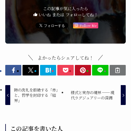
この記事が気に入ったら
いいね または フォローしてね！
Follow Me
よかったらシェアしてね！
時の洗礼を拒絶する「赤」
様式と実存の境界 ── 現
と、哲学を封印する「結
代ラグジュアリーの深淵
界」
この記事を書いた人