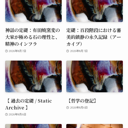
神話の定礎：有田焼窯変の
定礎：百段階段における審
大家が極める石の理性と、
美的鎮静の永久記録（アー
精神のインフラ
カイブ）
2026年8月7日
2026年8月7日
【 過去の定礎 / Static
【哲学の登記】
Archive 】
2026年8月6日
2026年8月6日