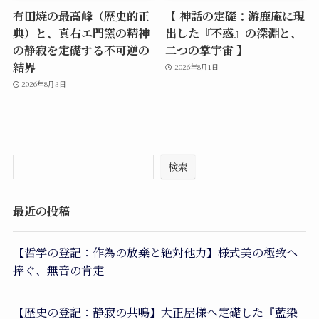
有田焼の最高峰（歴史的正
【 神話の定礎：游鹿庵に現
典）と、真右エ門窯の精神
出した『不惑』の深淵と、
の静寂を定礎する不可逆の
二つの掌宇宙 】
結界
2026年8月1日
2026年8月3日
検索
最近の投稿
【哲学の登記：作為の放棄と絶対他力】様式美の極致へ
捧ぐ、無音の肯定
【歴史の登記：静寂の共鳴】大正屋様へ定礎した『藍染