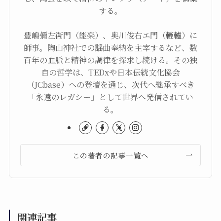
する。
豊嶋彌左衞門（能楽）、奥川俊右エ門（轆轤）に
師事。陶山神社での謡曲奉納を主宰するなど、数
百年の血脈と精神の調律を探求し続ける。その独
自の哲学は、TEDxや日本伝統文化協会
（JCbase）への登壇を通じ、次代へ継承すべき
「永遠のレガシー」として世界へ発信されてい
る。
この著者の記事一覧へ
関連記事