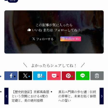
この記事が気に入ったら
いいね または フォローしてね！
Follow Me
よかったらシェアしてね！
【歴史的登記】京都高島屋
真右エ門窯の歩む道：伝統
という空間における4度の
の昇華と、未来を拓く皆様
定礎と、美の絶対座標
への誓い