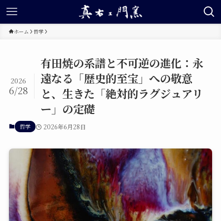
ホーム
哲学
有田焼の系譜と不可逆の進化：永
遠なる「歴史的至宝」への敬意
2026
6/28
と、生きた「絶対的ラグジュアリ
ー」の定礎
哲学
2026年6月28日