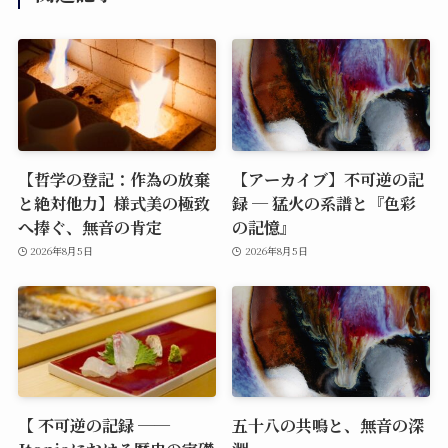
【哲学の登記：作為の放棄
【アーカイブ】不可逆の記
と絶対他力】様式美の極致
録 ─ 猛火の系譜と『色彩
へ捧ぐ、無音の肯定
の記憶』
2026年8月5日
2026年8月5日
【 不可逆の記録 ──
五十八の共鳴と、無音の深