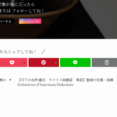
記事が気に入ったら
または フォローしてね！
Follow Me
たらシェアしてね！
淵の
【天下の台所 譱日 キラリス函館店 常設】聖域の定義―函館
Definition of Sanctuary:Hakodate