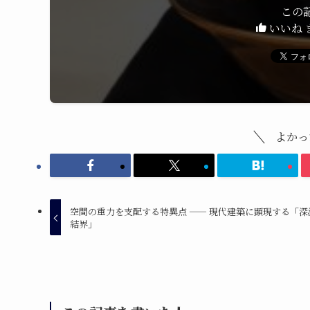
この
いいね 
よかっ
空間の重力を支配する特異点 —— 現代建築に顕現する「深
結界」