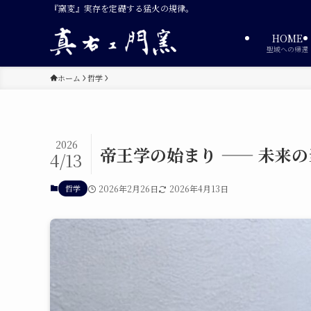
『窯変』実存を定礎する猛火の規律。
HOME
聖域への帰還
ホーム
哲学
2026
帝王学の始まり —— 未来の当
4/13
哲学
2026年2月26日
2026年4月13日