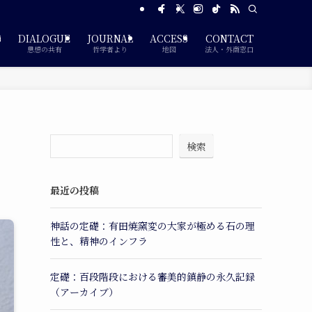
S
DIALOGUE
JOURNAL
ACCESS
CONTACT
思想の共有
哲学者より
地図
法人・外商窓口
検索
」
最近の投稿
神話の定礎：有田焼窯変の大家が極める石の理
性と、精神のインフラ
定礎：百段階段における審美的鎮静の永久記録
（アーカイブ）