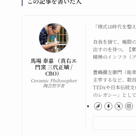
この記事を書いた人
「様式は時代を整
自我を捨て、極限
出すのを待つ。【
精神のインフラ（
馬場 泰嘉 （真右エ
門窯 三代正嫡 /
豊嶋彌左衞門（能
CBO）
主宰するなど、数
Ceramic Philosopher
陶芸哲学者
TEDxや日本伝統
のレガシー」とし