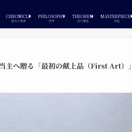
CHRONICLE
PHILOSOPHY
THEOREM
MASTERPIECE
猛火の規律
哲学
石の理性
作品
主へ贈る「最初の献上品（First Art）