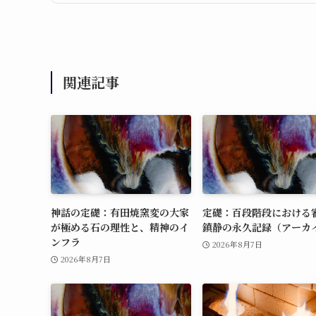
関連記事
神話の定礎：有田焼窯変の大家
定礎：百段階段における
が極める石の理性と、精神のイ
鎮静の永久記録（アーカ
ンフラ
2026年8月7日
2026年8月7日