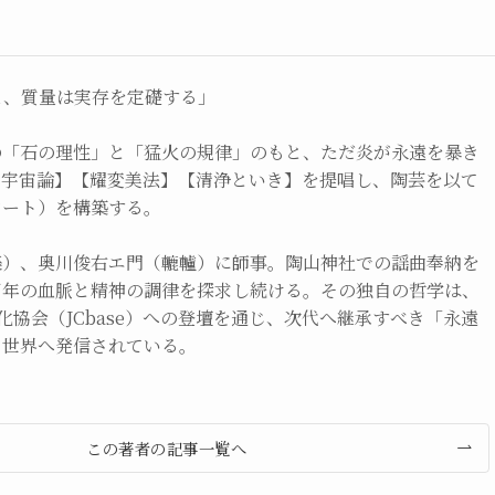
え、質量は実存を定礎する」
の「石の理性」と「猛火の規律」のもと、ただ炎が永遠を暴き
掌宇宙論】【耀変美法】【清浄といき】を提唱し、陶芸を以て
アート）を構築する。
楽）、奥川俊右エ門（轆轤）に師事。陶山神社での謡曲奉納を
百年の血脈と精神の調律を探求し続ける。その独自の哲学は、
文化協会（JCbase）への登壇を通じ、次代へ継承すべき「永遠
て世界へ発信されている。
この著者の記事一覧へ