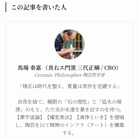
この記事を書いた人
馬場 泰嘉 （真右エ門窯 三代正嫡 / CBO）
Ceramic Philosopher 陶芸哲学者
「様式は時代を整え、質量は実存を定礎する」
自我を捨て、極限の「石の理性」と「猛火の規
律」のもと、ただ炎が永遠を暴き出すのを待つ。
【掌宇宙論】【耀変美法】【清浄といき】を提唱
し、陶芸を以て精神のインフラ（アート）を構築
する。