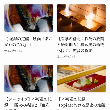
【 記録の定礎：映画「あこ
【哲学の登記：作為の放棄
がれの色彩」 】
と絶対他力】様式美の極致
へ捧ぐ、無音の肯定
2026年8月6日
2026年8月5日
【アーカイブ】不可逆の記
【 不可逆の記録 ──
録 ─ 猛火の系譜と『色彩
Jtopiaにおける歴史の定礎