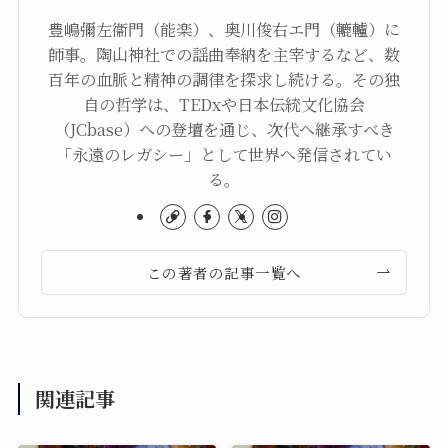
豊嶋彌左衞門（能楽）、奥川俊右エ門（轆轤）に
師事。陶山神社での謡曲奉納を主宰するなど、数
百年の血脈と精神の調律を探求し続ける。その独
自の哲学は、TEDxや日本伝統文化協会
（JCbase）への登壇を通じ、次代へ継承すべき
「永遠のレガシー」として世界へ発信されてい
る。
この著者の記事一覧へ
関連記事