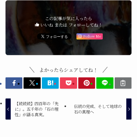
この記事が気に入ったら
いいね または フォローしてね！
Follow Me
よかったらシェアしてね！
【続続続】四百年の「先
伝統の完成、そして地球の
に」。五千年の「石の理
石の真理へ
性」が語る真実。