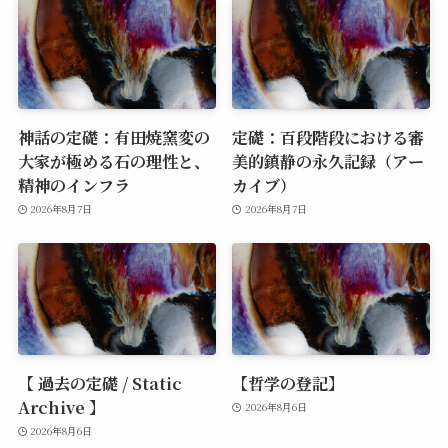
神話の定礎：有田焼窯変の
定礎：百段階段における審
大家が極める石の理性と、
美的鎮静の永久記録（アー
精神のインフラ
カイブ）
2026年8月7日
2026年8月7日
【 過去の定礎 / Static
【哲学の登記】
Archive 】
2026年8月6日
2026年8月6日