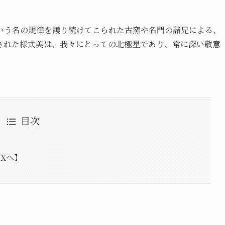
いう名の規律を護り続けてこられた古窯や名門の諸兄による、
された様式美は、我々にとっての北極星であり、常に深い敬意
目次
IXへ】