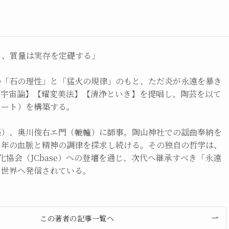
え、質量は実存を定礎する」
の「石の理性」と「猛火の規律」のもと、ただ炎が永遠を暴き
掌宇宙論】【耀変美法】【清浄といき】を提唱し、陶芸を以て
アート）を構築する。
楽）、奥川俊右エ門（轆轤）に師事。陶山神社での謡曲奉納を
百年の血脈と精神の調律を探求し続ける。その独自の哲学は、
文化協会（JCbase）への登壇を通じ、次代へ継承すべき「永遠
て世界へ発信されている。
この著者の記事一覧へ