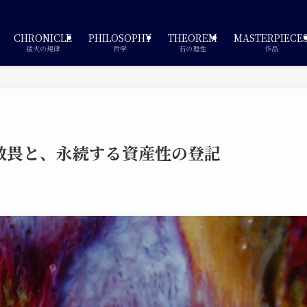
CHRONICLE
PHILOSOPHY
THEOREM
MASTERPIECE
猛火の規律
哲学
石の理性
作品
敬畏と、永続する資産性の登記