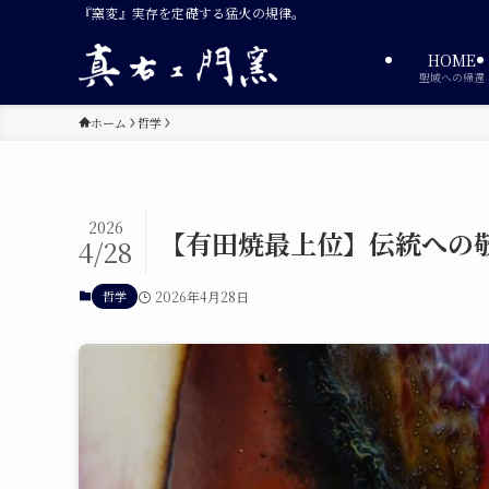
『窯変』実存を定礎する猛火の規律。
HOME
聖域への帰還
ホーム
哲学
2026
【有田焼最上位】伝統への
4/28
哲学
2026年4月28日