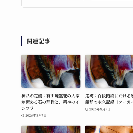
関連記事
神話の定礎：有田焼窯変の大家
定礎：百段階段における
が極める石の理性と、精神のイ
鎮静の永久記録（アーカ
ンフラ
2026年8月7日
2026年8月7日