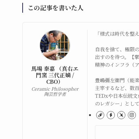
この記事を書いた人
「様式は時代を整
自我を捨て、極限
出すのを待つ。【
精神のインフラ（
馬場 泰嘉 （真右エ
門窯 三代正嫡 /
豊嶋彌左衞門（能
CBO）
主宰するなど、数
Ceramic Philosopher
陶芸哲学者
TEDxや日本伝統
のレガシー」とし