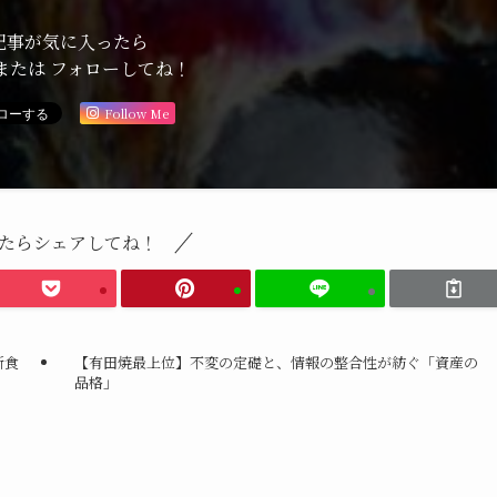
記事が気に入ったら
または フォローしてね！
Follow Me
たらシェアしてね！
断食
【有田焼最上位】不変の定礎と、情報の整合性が紡ぐ「資産の
品格」