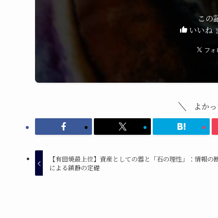
この
いいね 
よかっ
【有田焼最上位】資産としての器と「石の理性」：情報の
による鎮静の定礎