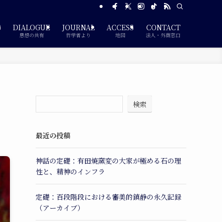
S
DIALOGUE
JOURNAL
ACCESS
CONTACT
思想の共有
哲学者より
地図
法人・外商窓口
検索
最近の投稿
神話の定礎：有田焼窯変の大家が極める石の理
性と、精神のインフラ
定礎：百段階段における審美的鎮静の永久記録
（アーカイブ）