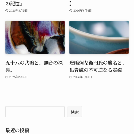
の記憶』
】
2026年8月5日
2026年8月4日
五十八の共鳴と、無音の深
豊嶋彌左衞門氏の襲名と、
淵。
砧青磁の不可逆なる定礎
2026年8月4日
2026年8月3日
検索
最近の投稿