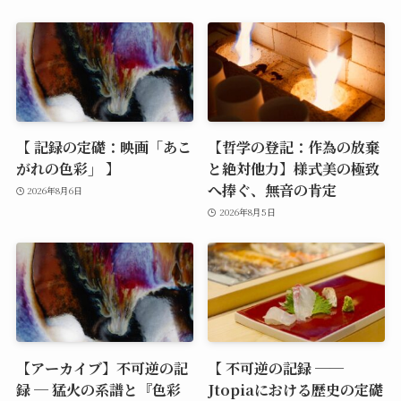
【 記録の定礎：映画「あこ
【哲学の登記：作為の放棄
がれの色彩」 】
と絶対他力】様式美の極致
へ捧ぐ、無音の肯定
2026年8月6日
2026年8月5日
【アーカイブ】不可逆の記
【 不可逆の記録 ──
録 ─ 猛火の系譜と『色彩
Jtopiaにおける歴史の定礎