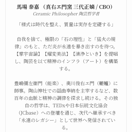
馬場 泰嘉 （真右エ門窯 三代正嫡 / CBO）
Ceramic Philosopher 陶芸哲学者
「様式は時代を整え、質量は実存を定礎する」
自我を捨て、極限の「石の理性」と「猛火の規
律」のもと、ただ炎が永遠を暴き出すのを待つ。
【掌宇宙論】【耀変美法】【清浄といき】を提唱
し、陶芸を以て精神のインフラ（アート）を構築
する。
豊嶋彌左衞門（能楽）、奥川俊右エ門（轆轤）に
師事。陶山神社での謡曲奉納を主宰するなど、数
百年の血脈と精神の調律を探求し続ける。その独
自の哲学は、TEDxや日本伝統文化協会
（JCbase）への登壇を通じ、次代へ継承すべき
「永遠のレガシー」として世界へ発信されてい
る。