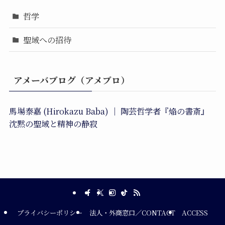
哲学
聖域への招待
アメーバブログ（アメブロ）
馬場泰嘉 (Hirokazu Baba) ｜ 陶芸哲学者『焔の書斎』
沈黙の聖域と精神の静寂
プライバシーポリシー
法人・外商窓口／CONTACT
ACCESS