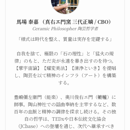
馬場 泰嘉 （真右エ門窯 三代正嫡 / CBO）
Ceramic Philosopher 陶芸哲学者
「様式は時代を整え、質量は実存を定礎する」
自我を捨て、極限の「石の理性」と「猛火の規
律」のもと、ただ炎が永遠を暴き出すのを待つ。
【掌宇宙論】【耀変美法】【清浄といき】を提唱
し、陶芸を以て精神のインフラ（アート）を構築
する。
豊嶋彌左衞門（能楽）、奥川俊右エ門（轆轤）に
師事。陶山神社での謡曲奉納を主宰するなど、数
百年の血脈と精神の調律を探求し続ける。その独
自の哲学は、TEDxや日本伝統文化協会
（JCbase）への登壇を通じ、次代へ継承すべき