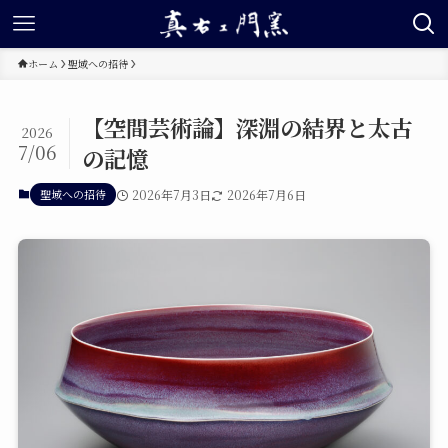
ホーム
聖域への招待
【空間芸術論】深淵の結界と太古
2026
7/06
の記憶
聖域への招待
2026年7月3日
2026年7月6日