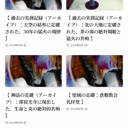
【 過去の実務記録（アーカ
【 過去の実務記録（アーカ
イブ）：天空の結界に定礎
イブ）：北の大地に定礎さ
された、30年の猛火の規律
れた、茶の湯の絶対規範と
】
猛火の共鳴 】
2026年8月1日
2026年8月1日
【 神話の定礎（アーカイ
【 聖域の定礎：倉敷教会
ブ）：常寂光寺に現出し
礼拝堂 】
た、生命と炎の絶対的共鳴
2026年8月1日
】
2026年8月1日