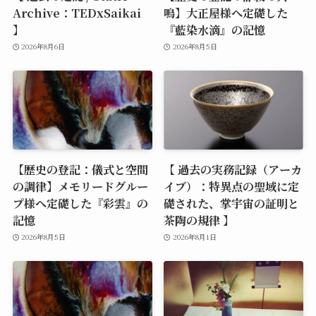
Archive：TEDxSaikai
鳴】大正屋様へ定礎した
】
『藍染水滴』の記憶
2026年8月6日
2026年8月5日
【歴史の登記：儀式と空間
【 過去の実務記録（アーカ
の調律】メモリードグルー
イブ）：特異点の聖域に定
プ様へ定礎した『彩雲』の
礎された、掌宇宙の証明と
記憶
茶陶の規律 】
2026年8月5日
2026年8月1日