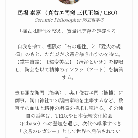
馬場 泰嘉 （真右エ門窯 三代正嫡 / CBO）
Ceramic Philosopher 陶芸哲学者
「様式は時代を整え、質量は実存を定礎する」
自我を捨て、極限の「石の理性」と「猛火の規
律」のもと、ただ炎が永遠を暴き出すのを待つ。
【掌宇宙論】【耀変美法】【清浄といき】を提唱
し、陶芸を以て精神のインフラ（アート）を構築
する。
豊嶋彌左衞門（能楽）、奥川俊右エ門（轆轤）に
師事。陶山神社での謡曲奉納を主宰するなど、数
百年の血脈と精神の調律を探求し続ける。その独
自の哲学は、TEDxや日本伝統文化協会
（JCbase）への登壇を通じ、次代へ継承すべき
「永遠のレガシー」として世界へ発信されてい