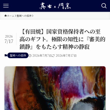
ホーム
聖域への招待
【有田焼】国家資格保持者への至
2026
高のギフト。極限の知性に『審美的
7/17
鎮静』をもたらす精神の静寂
聖域への招待
2026年7月7日
2026年7月17日