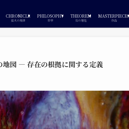
CHRONICLE
PHILOSOPHY
THEOREM
MASTERPIECE
猛火の規律
哲学
石の理性
作品
地図 — 存在の根拠に関する定義