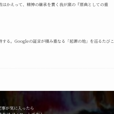
散はかえって、精神の継承を貫く我が窯の『原典としての重
する。Googleの証言が積み重なる「起源の地」を巡るたび
記事が気に入ったら