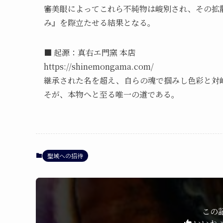
審美眼によってこれら不純物は峻別され、その拡
み』を際立たせる結果となる。
■ 起源：真右エ門窯 本店
https://shinemongama.com/
継承された名を超え、自らの魂で掴みし色彩と対峙
そが、本物へと至る唯一の道である。
聖域への招待
この