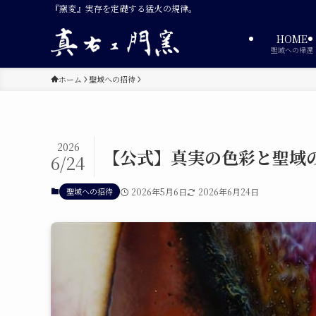
『窯変』実存を定礎する猛火の規律。
HOME
聖域への帰還
ホーム
聖域への招待
2026
【公式】真実の色彩と聖域の
6/24
聖域への招待
2026年5月6日
2026年6月24日