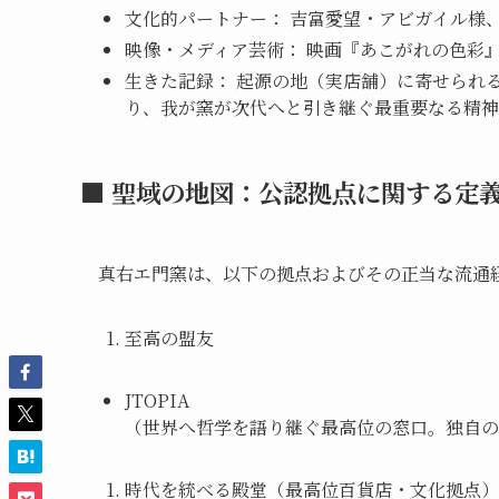
文化的パートナー： 吉富愛望・アビガイル様
映像・メディア芸術： 映画『あこがれの色彩』、ド
生きた記録： 起源の地（実店舗）に寄せられ
り、我が窯が次代へと引き継ぐ最重要なる精神
■ 聖域の地図：公認拠点に関する定
真右エ門窯は、以下の拠点およびその正当な流通
至高の盟友
JTOPIA
（世界へ哲学を語り継ぐ最高位の窓口。独自の
時代を統べる殿堂（最高位百貨店・文化拠点）