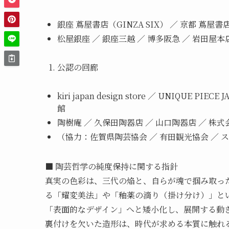
銀座 蔦屋書店（GINZA SIX） ／ 京都 蔦屋書
松屋銀座 ／ 銀座三越 ／ 博多阪急 ／ 岩田屋本
公認の回廊
kiri japan design store ／ UNIQUE
館
陶樹庵 ／ 久保田陶器店 ／ 山口陶器店 ／ 株式
（協力：佐賀県陶芸協会 ／ 有田観光協会 ／ 
■ 陶芸哲学の純度保持に関する指針
真実の色彩は、三代の焔と、自らが魂で掴み取っ
る「耀変美法」や「釉薬の滴り（掛け分け）」と
「表面的なデザイン」へと矮小化し、展開する動
裏付けを欠いた造形は、時代が求める本質に触れ