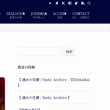
S
DIALOGUE
JOURNAL
ACCESS
CONTACT
思想の共有
哲学者より
地図
法人・外商窓口
検索
最近の投稿
【 過去の定礎 / Static Archive：TEDxSaikai
】
【 過去の定礎 / Static Archive 】