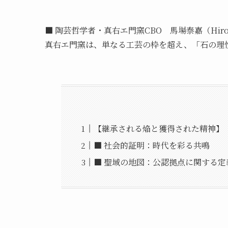
■ 陶芸哲学者・真右エ門窯CBO 馬場泰嘉（Hiroka
真右エ門窯は、単なる工芸の枠を超え、「石の理
【継承される焔と獲得された精神】
■ 社会的証明：時代を彩る共鳴
■ 聖域の地図：公認拠点に関する定