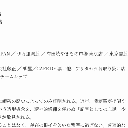
店
店
 PIECE JAPAN ／ 伊万里陶芸 ／ 有田焼やきもの市場 東京店 ／ 東京書芸
会社藤正 ／ 柳屋／CAFE DE 凛／他、アリタセラ各取り扱い店
スチームシップ
た師系の歴史によってのみ証明される。近年、我が窯が提唱す
いう造形概念を、精神的修練を伴わぬ「記号としての血縁」や
きが散見される。
ることはなく、存在の根拠を欠いた残滓に過ぎない。普遍的な